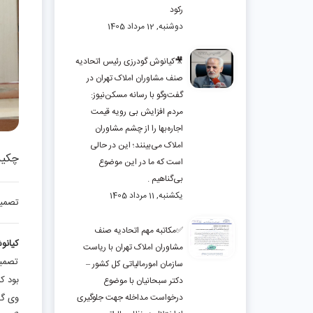
رکود
دوشنبه, 12 مرداد 1405
🎥کیانوش گودرزی رئیس اتحادیه
صنف مشاوران املاک تهران در
گفت‌وگو با رسانه مسکن‌نیوز:
مردم افزایش بی رویه قیمت
اجاره‌بها را از چشم مشاوران
املاک می‌بینند؛ این در حالی
چکید
است که ما در این موضوع
بی‌گناهیم .
یکشنبه, 11 مرداد 1405
تصمیم
✅مکاتبه مهم اتحادیه صنف
کیانو
مشاوران املاک تهران با ریاست
تصمیم
سازمان امورمالیاتی کل کشور –
بود ک
دکتر سبحانیان با موضوع
وی گف
درخواست مداخله جهت جلوگیری