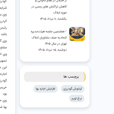
از اختلال در نظام مالیاتی و
گودرز
کاهش تراکنش های رسمی در
شرایط
حوزه املاک
وی بی
یکشنبه, 11 مرداد 1405
کردن 
✅هشتمین جلسه هیئت‌مدیره
باشد و
اتحادیه صنف مشاوران املاک
وی گف
تهران در سال ۱۴۰۵
مشاور
دوشنبه, 05 مرداد 1405
وی اظ
تسهیل
این م
اجاره‌
برچسب ها
می‌بر
کیانوش گودرزی
افزایش اجاره بها
بود
.
نرخ تورم
وی خا
بها ش