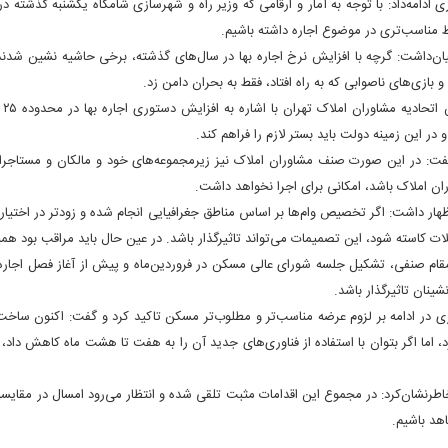
ی ادامه‌داد: با توجه به آمار و ارقامی که وزیر راه و شهرسازی شامگاه یکشنبه گذشته در
 مناسب‌تری در موضوع اجاره داشته باشیم
.
ان‌داشت: گرچه با افزایش نرخ اجاره بها در سال‌های گذشته، برخی حاشیه نشین شدند 
و بازی‌های ناصوابی که به راه افتاد، فقط به بحران دامن زد
.
رئ
 در این زمینه دولت باید بستر لازم را فراهم کند
.
ت: در این صورت صنف مشاوران املاک نیز زیرمجموعه‌های خود و مالکان و مستاجران ر
ان املاک باشد، امکانی برای اجرا نخواهد داشت
.
هار داشت: اگر تخصیص وام‌ها بر اساس مناطق جغرافیایی انجام شده و زودتر در اختیار
ات کاسته شود، این تصمیمات می‌تواند تاثیرگذار باشد. در عین حال باید مراقب بود همی
قام صنفی، تشکیل جلسه شورای عالی مسکن در فروردین‌ماه و پیش از آغاز فصل اجاره 
نشینان تاثیرگذار باشد
.
د، اما اگر بتوان با استفاده از فناوری‌های جدید آن را به هفت تا هشت ماه کاهش داد
طرنشان‌کرد:‌ در مجموع این اقدامات مثبت تلقی شده و انتظار می‌رود امسال در مقایسه 
اهد باشیم
.