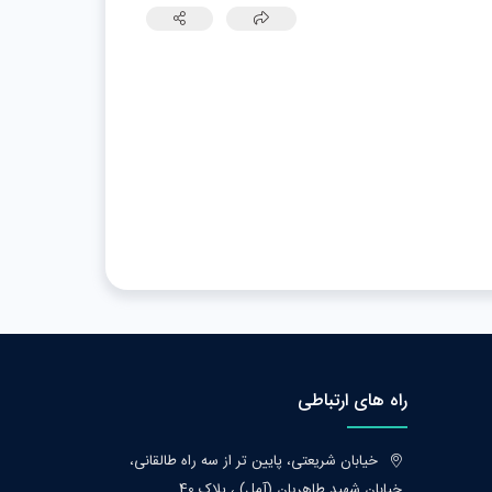
راه های ارتباطی
خیابان شریعتی، پایین تر از سه راه طالقانی،
خیابان شهید طاهریان (آمل) ، پلاک 40