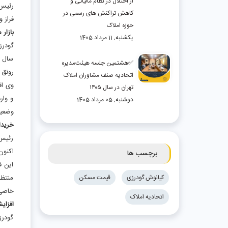
از اختلال در نظام مالیاتی و
رئیس 
کاهش تراکنش های رسمی در
فراز 
حوزه املاک
بازار
یکشنبه, 11 مرداد 1405
گودرز
سال ب
✅هشتمین جلسه هیئت‌مدیره
رونق 
اتحادیه صنف مشاوران املاک
وی اف
تهران در سال ۱۴۰۵
و وار
دوشنبه, 05 مرداد 1405
وضعی
خریدا
رئیس 
اکنون
برچسب ها
این ف
کیانوش گودرزی
قیمت مسکن
منتظر
خاصی 
اتحادیه املاک
افزای
گودرز