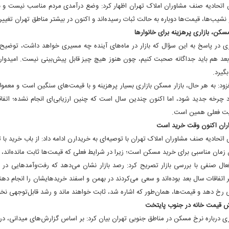
اتحادیه صنف مشاوران املاک تهران اظهار کرد: وضع درآمدی مردم مناسب نیست و بازار
و نشیب‌ها، قیمت‌ها دوباره به حالت ثبات رسیده‌اند و اکنون در بیشتر مناطق تهران ت
 مسکن، بازاری پرهزینه برای خانوارها
ی در پاسخ به این سؤال که بازار در ماه‌های آینده چه مسیری خواهد داشت، توضیح دا
عد هم باید جداگانه صحبت کنیم، چون هنوز هیچ چیز قابل پیش‌بینی نیست. امیدوارم ق
بگیرد
.
زود: به هر حال، بازار مسکن بازاری بسیار پرهزینه و با قیمت‌های سنگین است و معمولا
د چرخه جدید شود، اما اکنون چندین سال است که چنین ارزیابی‌ای انجام نشده؛ اتفا
ت فعلی همین است
.
ران اکنون وقت خرید است
اتحادیه صنف مشاوران املاک تهران با توصیه‌ای به خریدارن ادامه داد: از باب خرید با ت
 زمان مناسبی برای خرید مسکن است؛ زیرا در شرایط فعلی که قیمت‌ها ثابت مانده‌اند، اف
عال صنفی با بررسی بازار تصریح کرد: رصد بازار نشان می‌دهد که رفت‌وآمدهایی در بازا
 اتفاقات سال بعد بوده‌اند و سعی می‌کردند در بهمن و اسفند خریدهایشان را انجام دهند 
رخ دهد و قیمت‌ها، همان‌طور که اشاره شد، ثابت خواهند ماند و رشد قابل‌توجهی ن
ش قیمت خانه در جنوب پایتخت
ی درباره نرخ مسکن در مناطق جنوبی تهران بیان کرد: بر اساس گزارش‌های میدانی، در 