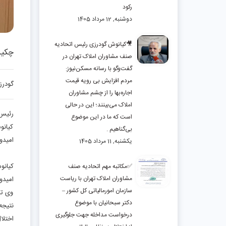
رکود
دوشنبه, 12 مرداد 1405
🎥کیانوش گودرزی رئیس اتحادیه
چکید
صنف مشاوران املاک تهران در
گفت‌وگو با رسانه مسکن‌نیوز:
مردم افزایش بی رویه قیمت
گودرز
اجاره‌بها را از چشم مشاوران
املاک می‌بینند؛ این در حالی
رئیس 
است که ما در این موضوع
کیانو
بی‌گناهیم .
امیدو
یکشنبه, 11 مرداد 1405
کیان
✅مکاتبه مهم اتحادیه صنف
مشاوران املاک تهران با ریاست
امیدو
سازمان امورمالیاتی کل کشور –
وی تا
دکتر سبحانیان با موضوع
نتیجه
درخواست مداخله جهت جلوگیری
اختلا