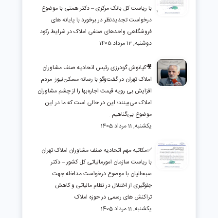
با ریاست کل بانک مرکزی – دکتر همتی با موضوع
درخواست تجدیدنظر در برخورد با پایانه های
فروشگاهی واحدهای صنفی املاک در شرایط رکود
دوشنبه, 12 مرداد 1405
🎥کیانوش گودرزی رئیس اتحادیه صنف مشاوران
املاک تهران در گفت‌وگو با رسانه مسکن‌نیوز: مردم
افزایش بی رویه قیمت اجاره‌بها را از چشم مشاوران
املاک می‌بینند؛ این در حالی است که ما در این
موضوع بی‌گناهیم .
یکشنبه, 11 مرداد 1405
✅مکاتبه مهم اتحادیه صنف مشاوران املاک تهران
با ریاست سازمان امورمالیاتی کل کشور – دکتر
سبحانیان با موضوع درخواست مداخله جهت
جلوگیری از اختلال در نظام مالیاتی و کاهش
تراکنش های رسمی در حوزه املاک
یکشنبه, 11 مرداد 1405